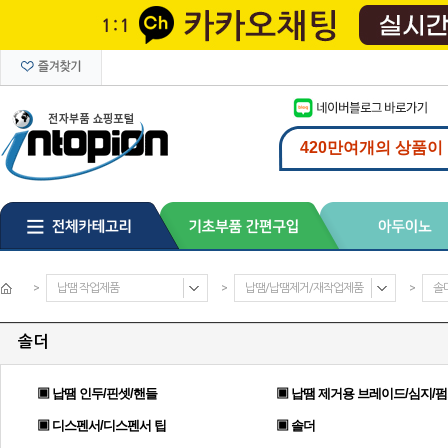
>
납땜 작업제품
>
납땜/납땜제거/재작업제품
>
솔
솔더
▣ 납땜 인두/핀셋/핸들
▣ 납땜 제거용 브레이드/심지/
▣ 디스펜서/디스펜서 팁
▣ 솔더