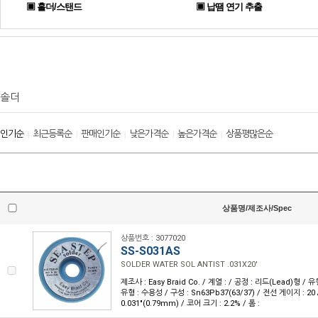
▣ 홀더/스탠드
▣ 납땜 연기 추출
솔더
인기순
최근등록순
판매인기순
낮은가격순
높은가격순
상품평많은순
|
|
|
|
|
상품명/제조사/Spec
상품번호 : 3077020
SS-S031AS
SOLDER WATER SOL ANTIST .031X20'
제조사 : Easy Braid Co. / 계열 : / 공정 : 리드(Lead)형 
유형 : 수용성 / 구성 : Sn63Pb37(63/37) / 전선 게이지 : 20 
0.031"(0.79mm) / 코어 크기 : 2.2% / 폼 :