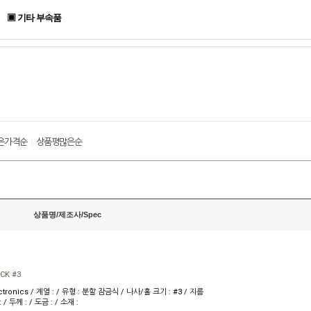
▣ 기타 부속품
은가격순
상품평많은순
|
상품명/제조사/Spec
CK #3
ctronics / 계열 : / 유형 : 분할 잠금식 / 나사/홀 크기 : #3 / 지름
: / 두께 : / 도금 : / 소재 :