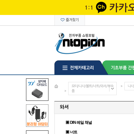
모터/나사/볼트/너트/와셔/부속
>
나사
>
품
와셔
▣ DIN 레일 채널
▣ 너트