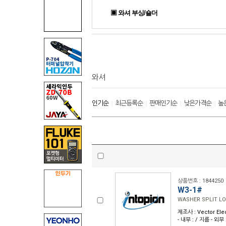
▣ 와셔 부싱/숄더
와셔
인기순
최근등록순
판매인기순
낮은가격순
높
|
|
|
|
상품번호 : 1844250
W3-1#
WASHER SPLIT LO
제조사 : Vector Ele
- 내부 : / 지름 - 외부 