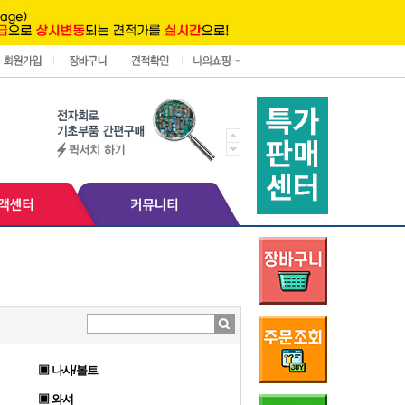
▣ 나사/볼트
▣ 와셔