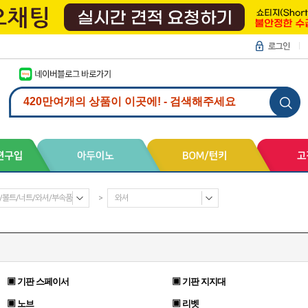
/볼트/너트/와셔/부속품
>
와셔
▣ 기판 스페이서
▣ 기판 지지대
▣ 노브
▣ 리벳