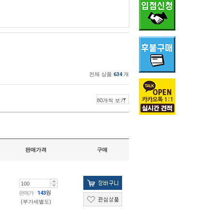
전체 상품
634
개
판매가격
구매
판매가
143
원
(부가세별도)