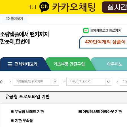
>
개발보드 및 평가기판
>
기판/점퍼 와이어
>
유
유공형 프로토타입 기판
▣ 무납땜 브레드 기판
▣ 어댑터,브레이크아웃 기판
▣ 기판 부속품