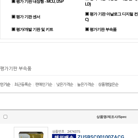
▣ 평가 기판 내장형 - MCU, DSP
LD)
▣ 평가 기판 아날로그 디지털 컨
▣ 평가 기판 센서
C)
▣ 평가/개발 기판 및 키트
▣ 평가기판 부속품
평가기판 부속품
인기순
최근등록순
판매인기순
낮은가격순
높은가격순
상품평많은순
|
|
|
|
|
상품명/제조사/Spec
상품번호 : 2474375
ZUSBSC00100ZACG