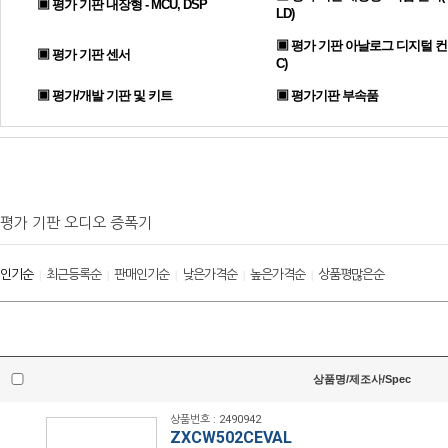
▣ 평가 기판 내장형 - MCU, DSP
LD)
▣ 평가 기판 아날로그 디지털 컨
▣ 평가 기판 센서
C)
▣ 평가/개발 기판 및 키트
▣ 평가기판 부속품
평가 기판 오디오 증폭기
인기순
최근등록순
판매인기순
낮은가격순
높은가격순
상품평많은순
|
|
|
|
|
상품명/제조사/Spec
상품번호 : 2490942
ZXCW502CEVAL