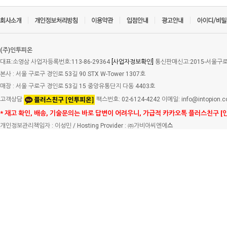
(주)인투피온
대표:소영삼 사업자등록번호:113-86-29364
[사업자정보확인]
통신판매신고:2015-서울구로-
본사 : 서울 구로구 경인로 53길 90 STX W-Tower 1307호
매장 : 서울 구로구 경인로 53길 15 중앙유통단지 다동 4403호
고객상담
팩스번호: 02-6124-4242 이메일: info@intopion.
* 재고 확인, 배송, 기술문의는 바로 답변이 어려우니, 가급적 카카오톡 플러스친구 [
개인정보관리책임자 : 이성민 / Hosting Provider : ㈜가비아씨엔에
스