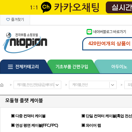
>
케이블,전선,전원공급,배터리
>
케이블,전선
>
모
모듈형 플랫 케이블
▣ 다중 컨덕터 케이블
▣ 단일 컨덕터 케이블(훅업 전선
▣ 연성 평면 케이블(FFC,FPC)
▣ 와이어 랩