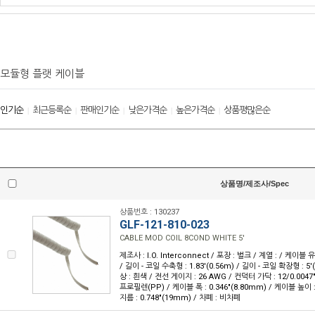
모듈형 플랫 케이블
인기순
최근등록순
판매인기순
낮은가격순
높은가격순
상품평많은순
|
|
|
|
|
상품명/제조사/Spec
상품번호 : 130237
GLF-121-810-023
CABLE MOD COIL 8COND WHITE 5'
제조사 : I.O. Interconnect / 포장 : 벌크 / 계열 : / 케이블 
/ 길이 - 코일 수축형 : 1.83'(0.56m) / 길이 - 코일 확장형 : 5'
상 : 흰색 / 전선 게이지 : 26 AWG / 컨덕터 가닥 : 12/0.004
프로필렌(PP) / 케이블 폭 : 0.346"(8.80mm) / 케이블 높이 : 
지름 : 0.748"(19mm) / 차폐 : 비차폐