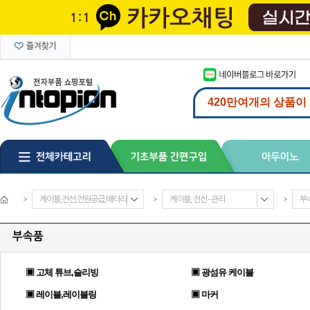
>
케이블,전선,전원공급,배터리
>
케이블, 전선 - 관리
>
부
부속품
▣ 고체 튜브,슬리빙
▣ 광섬유 케이블
▣ 레이블,레이블링
▣ 마커