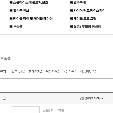
▣ 스플라이스 인클로저,보호
▣ 열수축 랩
▣ 열수축 튜브
▣ 와이어 덕트,레이스웨이
▣ 케이블 타이 및 케이블 레이싱
▣ 케이블/코드 그립
▣ 부속품
▣ 탈피 / 무탈피 커넥터
부속품
인기순
최근등록순
판매인기순
낮은가격순
높은가격순
상품평많은순
|
|
|
|
|
상품명/제조사/Spec
상품번호 : 147386