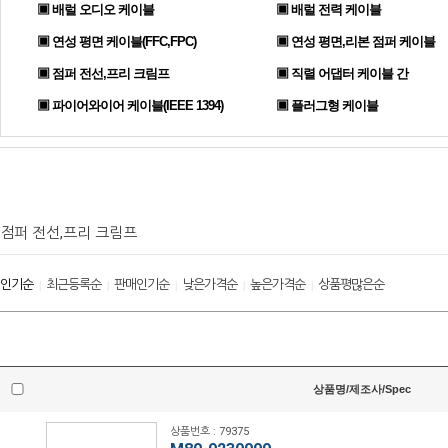
▣ 배럴 오디오 케이블
▣ 배럴 전력 케이블
▣ 연성 평면 케이블(FFC,FPC)
▣ 연성 평면,리본 점퍼 케이블
▣ 점퍼 전선,프리 크림프
▣ 직렬 어댑터 케이블 간
▣ 파이어와이어 케이블(IEEE 1394)
▣ 플러그형 케이블
점퍼 전선,프리 크림프
인기순
최근등록순
판매인기순
낮은가격순
높은가격순
상품평많은순
|
|
|
|
|
상품명/제조사/Spec
상품번호 : 79375