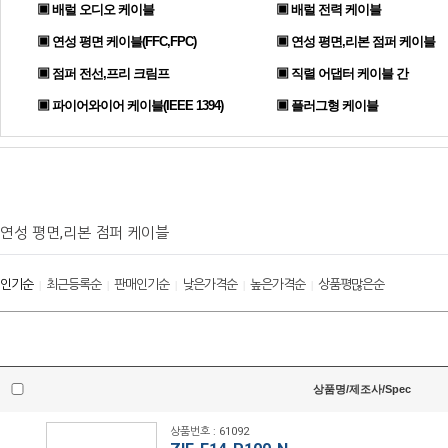
▣ 배럴 오디오 케이블
▣ 배럴 전력 케이블
▣ 연성 평면 케이블(FFC,FPC)
▣ 연성 평면,리본 점퍼 케이블
▣ 점퍼 전선,프리 크림프
▣ 직렬 어댑터 케이블 간
▣ 파이어와이어 케이블(IEEE 1394)
▣ 플러그형 케이블
연성 평면,리본 점퍼 케이블
인기순
최근등록순
판매인기순
낮은가격순
높은가격순
상품평많은순
|
|
|
|
|
상품명/제조사/Spec
상품번호 : 61092