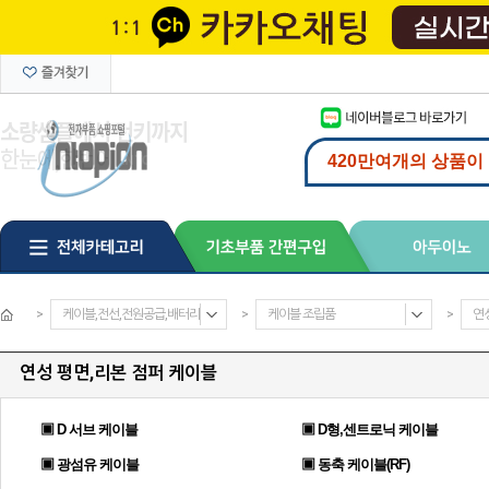
>
케이블,전선,전원공급,배터리
>
케이블 조립품
>
연
연성 평면,리본 점퍼 케이블
▣ D 서브 케이블
▣ D형,센트로닉 케이블
▣ 광섬유 케이블
▣ 동축 케이블(RF)