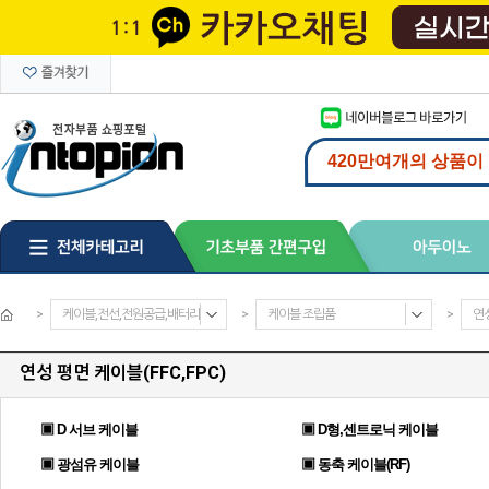
>
케이블,전선,전원공급,배터리
>
케이블 조립품
>
연성
연성 평면 케이블(FFC,FPC)
▣ D 서브 케이블
▣ D형,센트로닉 케이블
▣ 광섬유 케이블
▣ 동축 케이블(RF)