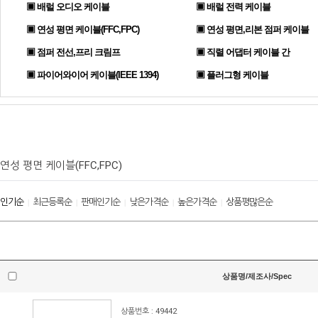
▣ 배럴 오디오 케이블
▣ 배럴 전력 케이블
▣ 연성 평면 케이블(FFC,FPC)
▣ 연성 평면,리본 점퍼 케이블
▣ 점퍼 전선,프리 크림프
▣ 직렬 어댑터 케이블 간
▣ 파이어와이어 케이블(IEEE 1394)
▣ 플러그형 케이블
연성 평면 케이블(FFC,FPC)
인기순
최근등록순
판매인기순
낮은가격순
높은가격순
상품평많은순
|
|
|
|
|
상품명/제조사/Spec
상품번호 : 49442