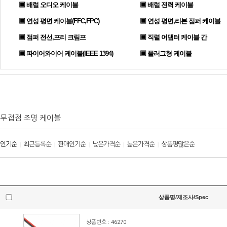
▣ 배럴 오디오 케이블
▣ 배럴 전력 케이블
▣ 연성 평면 케이블(FFC,FPC)
▣ 연성 평면,리본 점퍼 케이블
▣ 점퍼 전선,프리 크림프
▣ 직렬 어댑터 케이블 간
▣ 파이어와이어 케이블(IEEE 1394)
▣ 플러그형 케이블
무접점 조명 케이블
인기순
최근등록순
판매인기순
낮은가격순
높은가격순
상품평많은순
|
|
|
|
|
상품명/제조사/Spec
상품번호 : 46270