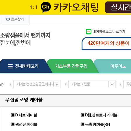
>
케이블,전선,전원공급,배터리
>
케이블 조립품
>
무
무접점 조명 케이블
▣ D 서브 케이블
▣ D형,센트로닉 케이블
▣ 광섬유 케이블
▣ 동축 케이블(RF)