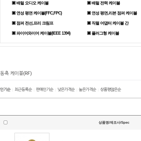
▣ 배럴 오디오 케이블
▣ 배럴 전력 케이블
▣ 연성 평면 케이블(FFC,FPC)
▣ 연성 평면,리본 점퍼 케이블
▣ 점퍼 전선,프리 크림프
▣ 직렬 어댑터 케이블 간
▣ 파이어와이어 케이블(IEEE 1394)
▣ 플러그형 케이블
동축 케이블(RF)
인기순
최근등록순
판매인기순
낮은가격순
높은가격순
상품평많은순
|
|
|
|
|
상품명/제조사/Spec