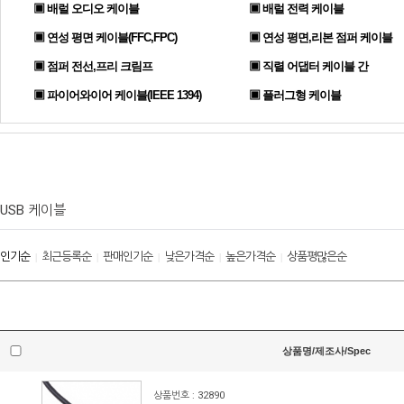
▣ 배럴 오디오 케이블
▣ 배럴 전력 케이블
▣ 연성 평면 케이블(FFC,FPC)
▣ 연성 평면,리본 점퍼 케이블
▣ 점퍼 전선,프리 크림프
▣ 직렬 어댑터 케이블 간
▣ 파이어와이어 케이블(IEEE 1394)
▣ 플러그형 케이블
USB 케이블
인기순
최근등록순
판매인기순
낮은가격순
높은가격순
상품평많은순
|
|
|
|
|
상품명/제조사/Spec
상품번호 : 32890