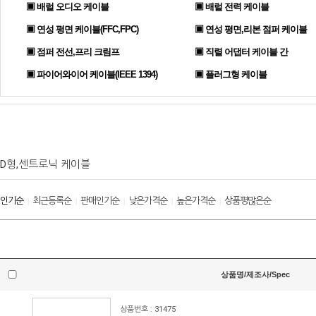
▣ 배럴 오디오 케이블
▣ 배럴 전력 케이블
▣ 연성 평면 케이블(FFC,FPC)
▣ 연성 평면,리본 점퍼 케이블
▣ 점퍼 전선,프리 크림프
▣ 직렬 어댑터 케이블 간
▣ 파이어와이어 케이블(IEEE 1394)
▣ 플러그형 케이블
D형,센트로닉 케이블
인기순
최근등록순
판매인기순
낮은가격순
높은가격순
상품평많은순
|
|
|
|
|
상품명/제조사/Spec
상품번호 : 31475