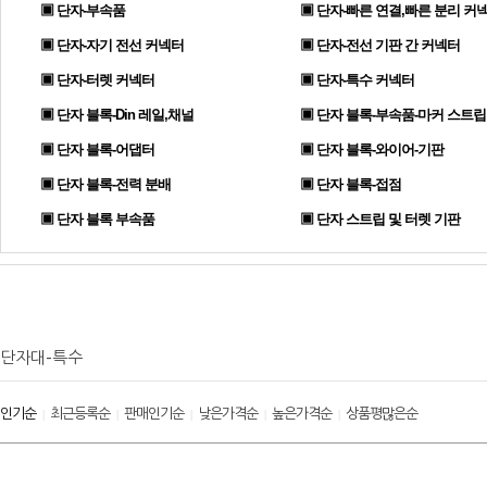
▣ 단자-부속품
▣ 단자-빠른 연결,빠른 분리 커
▣ 단자-자기 전선 커넥터
▣ 단자-전선 기판 간 커넥터
▣ 단자-터렛 커넥터
▣ 단자-특수 커넥터
▣ 단자 블록-Din 레일,채널
▣ 단자 블록-부속품-마커 스트립
▣ 단자 블록-어댑터
▣ 단자 블록-와이어-기판
▣ 단자 블록-전력 분배
▣ 단자 블록-접점
▣ 단자 블록 부속품
▣ 단자 스트립 및 터렛 기판
단자대-특수
인기순
최근등록순
판매인기순
낮은가격순
높은가격순
상품평많은순
|
|
|
|
|