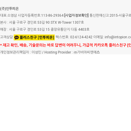
(주)인투피온
대표:소영삼 사업자등록번호:113-86-29364
[사업자정보확인]
통신판매신고:2015-서울구로-
본사 : 서울 구로구 경인로 53길 90 STX W-Tower 1307호
매장 : 서울 구로구 경인로 53길 15 중앙유통단지 다동 4403호
고객상담
팩스번호: 02-6124-4242 이메일: info@intopion.
* 재고 확인, 배송, 기술문의는 바로 답변이 어려우니, 가급적 카카오톡 플러스친구 [
개인정보관리책임자 : 이성민 / Hosting Provider : ㈜가비아씨엔에
스