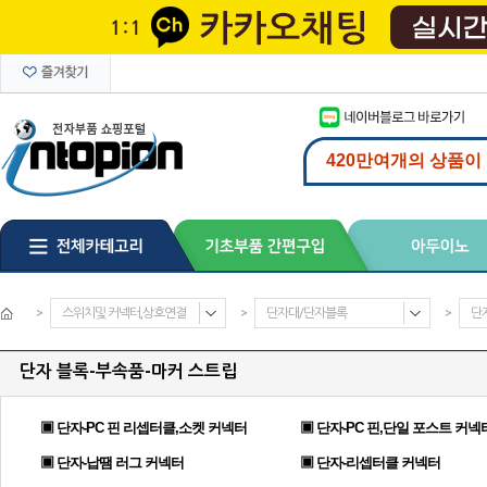
>
스위치및 커넥터,상호연결
>
단자대/단자블록
>
단
단자 블록-부속품-마커 스트립
▣ 단자-PC 핀 리셉터클,소켓 커넥터
▣ 단자-PC 핀,단일 포스트 커넥
▣ 단자-납땜 러그 커넥터
▣ 단자-리셉터클 커넥터