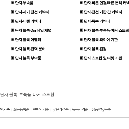
▣ 단자-부속품
▣ 단자-빠른 연결,빠른 분리 커
▣ 단자-자기 전선 커넥터
▣ 단자-전선 기판 간 커넥터
▣ 단자-터렛 커넥터
▣ 단자-특수 커넥터
▣ 단자 블록-Din 레일,채널
▣ 단자 블록-부속품-마커 스트립
▣ 단자 블록-어댑터
▣ 단자 블록-와이어-기판
▣ 단자 블록-전력 분배
▣ 단자 블록-접점
▣ 단자 블록 부속품
▣ 단자 스트립 및 터렛 기판
단자 블록-부속품-마커 스트립
인기순
최근등록순
판매인기순
낮은가격순
높은가격순
상품평많은순
|
|
|
|
|