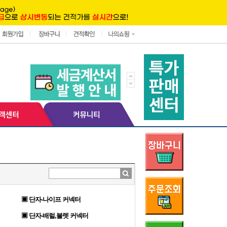
▣ 단자-나이프 커넥터
▣ 단자-배럴,불렛 커넥터