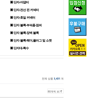
▣ 단자-어댑터
▣ 단자-전선 핀 커넥터
▣ 단자-호일 커넥터
▣ 단자 블록-부속품-점퍼
▣ 단자 블록-장벽 블록
▣ 단자 블록-헤더,플러그 및 소켓
▣ 단자대-특수
전체 상품
3,431
개