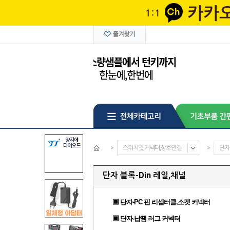
>
스위치및 커넥터,상호연결
>
단자
단자 블록-Din 레일,채널
▣ 단자-PC 핀 리셉터클,소켓 커넥터
▣ 단자-납땜 러그 커넥터