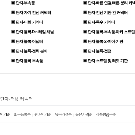
▣ 단자-부속품
▣ 단자-빠른 연결,빠른 분리 커
▣ 단자-자기 전선 커넥터
▣ 단자-전선 기판 간 커넥터
▣ 단자-터렛 커넥터
▣ 단자-특수 커넥터
▣ 단자 블록-Din 레일,채널
▣ 단자 블록-부속품-마커 스트립
▣ 단자 블록-어댑터
▣ 단자 블록-와이어-기판
▣ 단자 블록-전력 분배
▣ 단자 블록-접점
▣ 단자 블록 부속품
▣ 단자 스트립 및 터렛 기판
단자-터렛 커넥터
인기순
최근등록순
판매인기순
낮은가격순
높은가격순
상품평많은순
|
|
|
|
|