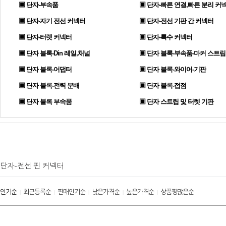
▣ 단자-부속품
▣ 단자-빠른 연결,빠른 분리 커
▣ 단자-자기 전선 커넥터
▣ 단자-전선 기판 간 커넥터
▣ 단자-터렛 커넥터
▣ 단자-특수 커넥터
▣ 단자 블록-Din 레일,채널
▣ 단자 블록-부속품-마커 스트립
▣ 단자 블록-어댑터
▣ 단자 블록-와이어-기판
▣ 단자 블록-전력 분배
▣ 단자 블록-접점
▣ 단자 블록 부속품
▣ 단자 스트립 및 터렛 기판
단자-전선 핀 커넥터
인기순
최근등록순
판매인기순
낮은가격순
높은가격순
상품평많은순
|
|
|
|
|