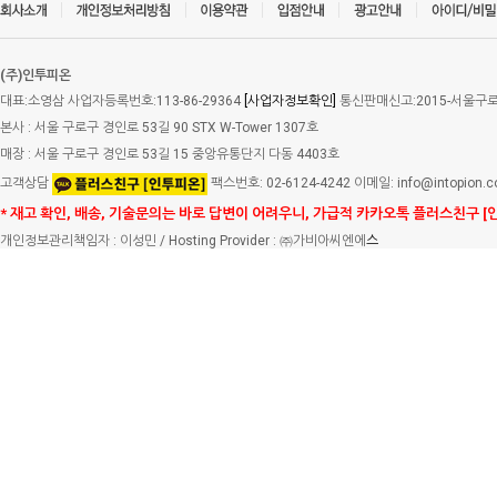
(주)인투피온
대표:소영삼 사업자등록번호:113-86-29364
[사업자정보확인]
통신판매신고:2015-서울구로-
본사 : 서울 구로구 경인로 53길 90 STX W-Tower 1307호
매장 : 서울 구로구 경인로 53길 15 중앙유통단지 다동 4403호
고객상담
팩스번호: 02-6124-4242 이메일: info@intopion.
* 재고 확인, 배송, 기술문의는 바로 답변이 어려우니, 가급적 카카오톡 플러스친구 [
개인정보관리책임자 : 이성민 / Hosting Provider : ㈜가비아씨엔에
스