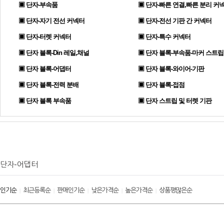
▣ 단자-부속품
▣ 단자-빠른 연결,빠른 분리 커
▣ 단자-자기 전선 커넥터
▣ 단자-전선 기판 간 커넥터
▣ 단자-터렛 커넥터
▣ 단자-특수 커넥터
▣ 단자 블록-Din 레일,채널
▣ 단자 블록-부속품-마커 스트립
▣ 단자 블록-어댑터
▣ 단자 블록-와이어-기판
▣ 단자 블록-전력 분배
▣ 단자 블록-접점
▣ 단자 블록 부속품
▣ 단자 스트립 및 터렛 기판
단자-어댑터
인기순
최근등록순
판매인기순
낮은가격순
높은가격순
상품평많은순
|
|
|
|
|