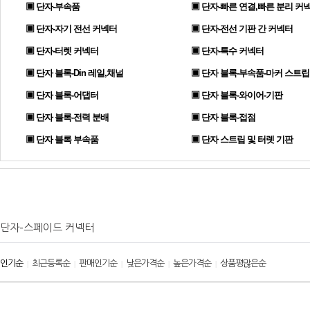
▣ 단자-부속품
▣ 단자-빠른 연결,빠른 분리 커
▣ 단자-자기 전선 커넥터
▣ 단자-전선 기판 간 커넥터
▣ 단자-터렛 커넥터
▣ 단자-특수 커넥터
▣ 단자 블록-Din 레일,채널
▣ 단자 블록-부속품-마커 스트립
▣ 단자 블록-어댑터
▣ 단자 블록-와이어-기판
▣ 단자 블록-전력 분배
▣ 단자 블록-접점
▣ 단자 블록 부속품
▣ 단자 스트립 및 터렛 기판
단자-스페이드 커넥터
인기순
최근등록순
판매인기순
낮은가격순
높은가격순
상품평많은순
|
|
|
|
|