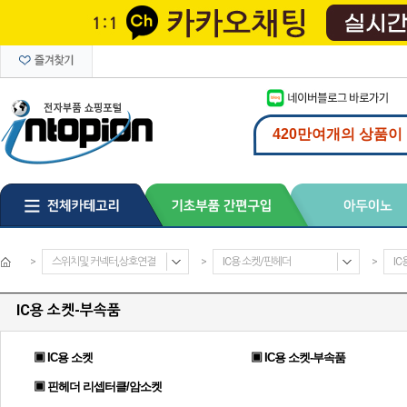
>
스위치및 커넥터,상호연결
>
IC용 소켓/핀헤더
>
IC
IC용 소켓-부속품
▣ IC용 소켓
▣ IC용 소켓-부속품
▣ 핀헤더 리셉터클/암소켓