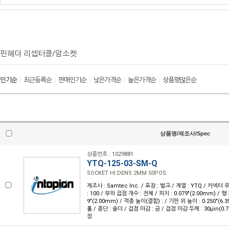
핀헤더 리셉터클/암소켓
인기순
최근등록순
판매인기순
낮은가격순
높은가격순
상품평많은순
|
|
|
|
|
상품명/제조사/Spec
상품번호 : 1029881
YTQ-125-03-SM-Q
SOCKET HI DENS 2MM 50POS
제조사 : Samtec Inc. / 포장 : 벌크 / 계열 : YTQ / 커넥
: 100 / 부하 접점 개수 : 전체 / 피치 : 0.079"(2.00mm) / 행 개
9"(2.00mm) / 적층 높이(결합) : / 기판 위 높이 : 0.250"(6
홀 / 종단 : 솔더 / 접점 마감 : 금 / 접점 마감 두께 : 30µin(0.7
정