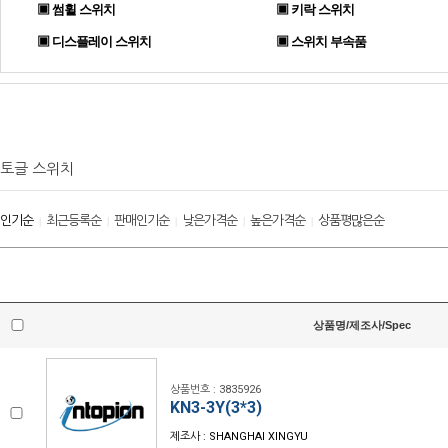
▣ 썸휠 스위치
▣ 키락 스위치
▣ 디스플레이 스위치
▣ 스위치 부속품
토글 스위치
인기순
최근등록순
판매인기순
낮은가격순
높은가격순
상품평많은순
|
|
|
|
|
상품명/제조사/Spec
상품번호 : 3835926
KN3-3Y(3*3)
제조사 : SHANGHAI XINGYU