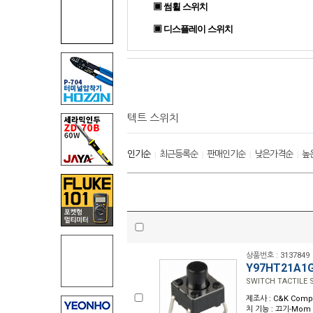
▣ 썸휠 스위치
▣ 디스플레이 스위치
텍트 스위치
인기순
최근등록순
판매인기순
낮은가격순
높
|
|
|
|
상품번호 : 3137849
Y97HT21A1
SWITCH TACTILE S
제조사 : C&K Compo
치 기능 : 끄기-Mom 