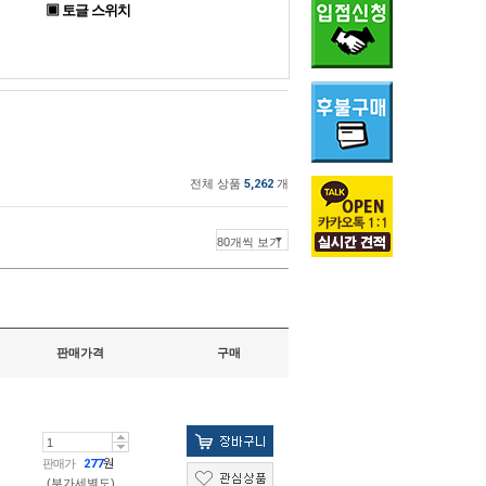
▣ 토글 스위치
전체 상품
5,262
개
판매가격
구매
판매가
277
원
(부가세별도)