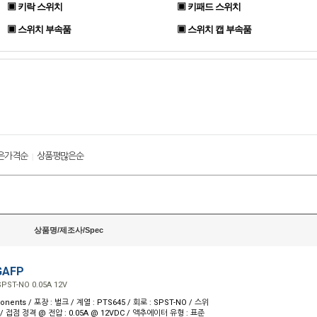
▣ 키락 스위치
▣ 키패드 스위치
▣ 스위치 부속품
▣ 스위치 캡 부속품
은가격순
상품평많은순
|
상품명/제조사/Spec
GAFP
PST-NO 0.05A 12V
nents / 포장 : 벌크 / 계열 : PTS645 / 회로 : SPST-NO / 스위
/ 접점 정격 @ 전압 : 0.05A @ 12VDC / 액추에이터 유형 : 표준