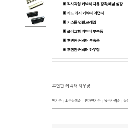
▣ 직사각형 커넥터 자유 장착,패널 실장
▣ 카드 에지 커넥터 어댑터
▣ 키스톤 면판,프레임
▣ 플러그형 커넥터 부속품
▣ 후면판 커넥터 부속품
▣ 후면판 커넥터 하우징
후면판 커넥터 하우징
인기순
최근등록순
판매인기순
낮은가격순
높
|
|
|
|