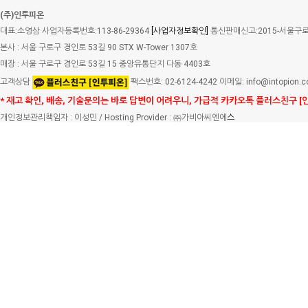
(주)인투피온
대표:소영삼 사업자등록번호:113-86-29364
[사업자정보확인]
통신판매신고:2015-서울구로-
본사 : 서울 구로구 경인로 53길 90 STX W-Tower 1307호
매장 : 서울 구로구 경인로 53길 15 중앙유통단지 다동 4403호
고객상담
팩스번호: 02-6124-4242 이메일: info@intopion.
* 재고 확인, 배송, 기술문의는 바로 답변이 어려우니, 가급적 카카오톡 플러스친구 [
개인정보관리책임자 : 이성민 / Hosting Provider : ㈜가비아씨엔에
스