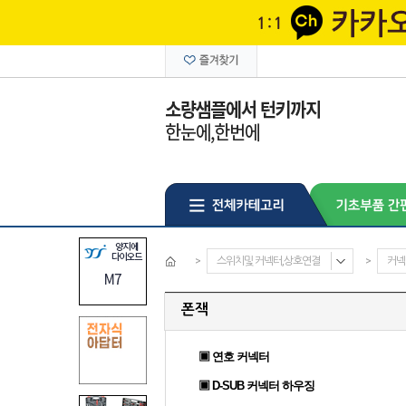
>
스위치및 커넥터,상호연결
>
커넥
폰잭
▣ 연호 커넥터
▣ D-SUB 커넥터 하우징