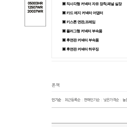
▣ 직사각형 커넥터 자유 장착,패널 실장
▣ 카드 에지 커넥터 어댑터
▣ 키스톤 면판,프레임
▣ 플러그형 커넥터 부속품
▣ 후면판 커넥터 부속품
▣ 후면판 커넥터 하우징
폰잭
인기순
최근등록순
판매인기순
낮은가격순
높
|
|
|
|