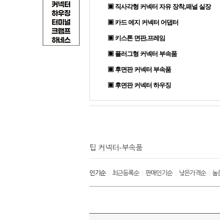
▣ 직사각형 커넥터 자유 장착,패널 실장
▣ 카드 에지 커넥터 어댑터
▣ 키스톤 면판,프레임
▣ 플러그형 커넥터 부속품
▣ 후면판 커넥터 부속품
▣ 후면판 커넥터 하우징
팁 커넥터-부속품
인기순
최근등록순
판매인기순
낮은가격순
높
|
|
|
|