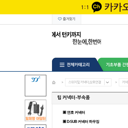
>
스위치및 커넥터,상호연결
>
커넥
팁 커넥터-부속품
▣ 연호 커넥터
▣ D-SUB 커넥터 하우징