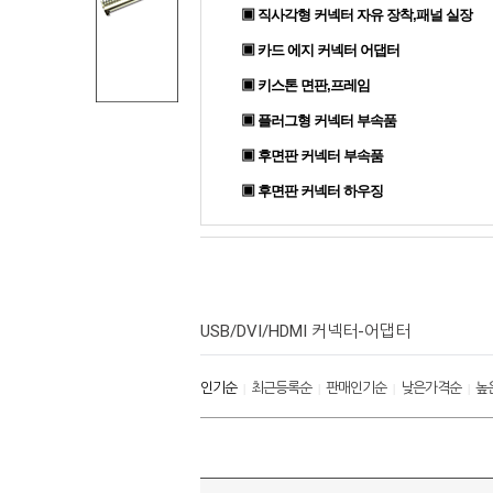
▣ 직사각형 커넥터 자유 장착,패널 실장
▣ 카드 에지 커넥터 어댑터
▣ 키스톤 면판,프레임
▣ 플러그형 커넥터 부속품
▣ 후면판 커넥터 부속품
▣ 후면판 커넥터 하우징
USB/DVI/HDMI 커넥터-어댑터
인기순
최근등록순
판매인기순
낮은가격순
높
|
|
|
|