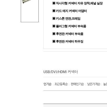
▣ 직사각형 커넥터 자유 장착,패널 실장
▣ 카드 에지 커넥터 어댑터
▣ 키스톤 면판,프레임
▣ 플러그형 커넥터 부속품
▣ 후면판 커넥터 부속품
▣ 후면판 커넥터 하우징
USB/DVI/HDMI 커넥터
인기순
최근등록순
판매인기순
낮은가격순
높
|
|
|
|