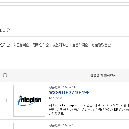
DC 팬
인기순
최근등록순
판매인기순
낮은가격순
높은가격순
상품평많은순
|
|
|
|
|
상품명/제조사/Spec
상품번호 : 1686411
W3G910-GZ10-19F
FAN AXIAL
제조사 : ebm-papst Inc. / 전압 - 정격 : / 크기/치수 : / 공
유형 : / 팬 유형 : / 특징 : / 잡음 : / 전력(와트) : / RPM : / 
/ 작동 온도 :
상품번호 : 1686410