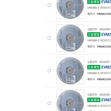
EVM3
VARIABLE RESIST
제조사 : PANASONI
상품번호 : 4024298
EVM3
VARIABLE RESIST
제조사 : PANASONI
상품번호 : 4024297
EVM3
VARIABLE RESIST
제조사 : PANASONI
상품번호 : 4024296
EVM3
VARIABLE RESIST