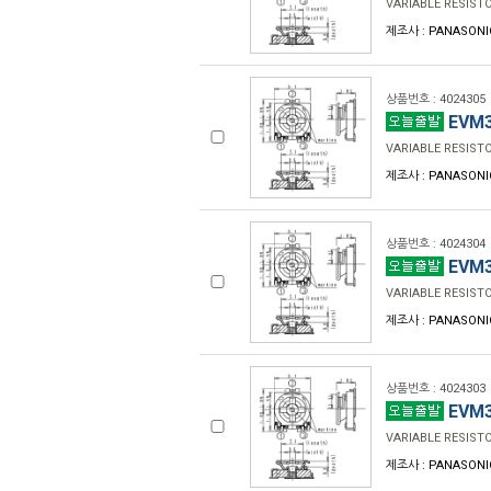
VARIABLE RESIST
제조사 : PANASONI
상품번호 : 4024305
EVM3
VARIABLE RESIST
제조사 : PANASONI
상품번호 : 4024304
EVM3
VARIABLE RESIST
제조사 : PANASONI
상품번호 : 4024303
EVM3
VARIABLE RESIST
제조사 : PANASONI