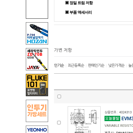
▣ 정밀 트림 저항
▣ 부품 액세서리
가변 저항
인기순
최근등록순
판매인기순
낮은가격순
높
|
|
|
|
상품번호 : 4024313
EVM3
VARIABLE RESIST