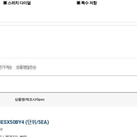
▣ 스위치 다이얼
▣ 특수 저항
은가격순
상품평많은순
|
상품명/제조사/Spec
ESX50BY4 (단위/5EA)
OR