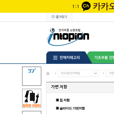
>
반도체/전자부품
>
저항
가변 저항
▣ 칩 저항
▣ 슬라이드 가변저항