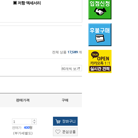
▣ 저항 액세서리
전체 상품
17,589
개
판매가격
구매
판매가
400
원
(부가세별도)