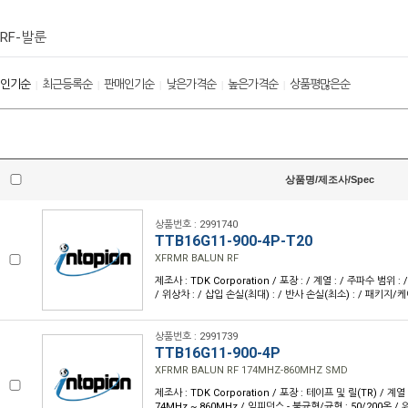
RF-발룬
인기순
최근등록순
판매인기순
낮은가격순
높은가격순
상품평많은순
|
|
|
|
|
상품명/제조사/Spec
상품번호 : 2991740
TTB16G11-900-4P-T20
XFRMR BALUN RF
제조사 : TDK Corporation / 포장 : / 계열 : / 주파수 범위 
/ 위상차 : / 삽입 손실(최대) : / 반사 손실(최소) : / 패키지/케
상품번호 : 2991739
TTB16G11-900-4P
XFRMR BALUN RF 174MHZ-860MHZ SMD
제조사 : TDK Corporation / 포장 : 테이프 및 릴(TR) / 계열 
74MHz ~ 860MHz / 임피던스 - 불균형/균형 : 50/200옴 / 위