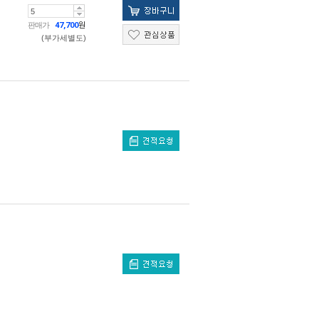
판매가
47,700
원
(부가세별도)