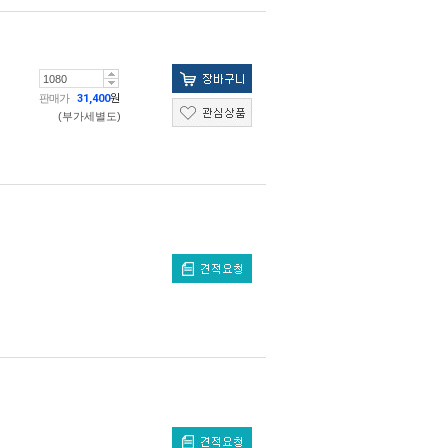
판매가
31,400
원
(부가세별도)