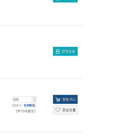
판매가
9,945
원
(부가세별도)