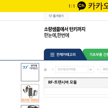
>
반도체/전자부품
>
RF반
RF-트랜시버 모듈