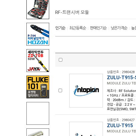
RF-트랜시버 모듈
인기순
최근등록순
판매인기순
낮은가격순
높
|
|
|
|
상품번호 : 2980428
ZULU-T915-
MODULE ZULU TE
제조사 : RF Solutio
< 1GHz / 프로토콜 : 
력 : 20dBm / 감도 
전압 - 공급 : 2.2 V ~
표면실장(SMD, SMT)
상품번호 : 2980427
ZULU-T915
MODULE ZULU TE