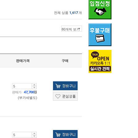
전체 상품
1,617
개
판매가격
구매
판매가
47,700
원
(부가세별도)