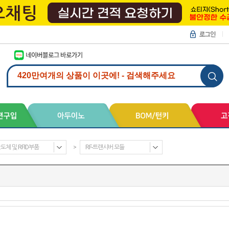
도체 및 RFID부품
>
RF-트랜시버 모듈