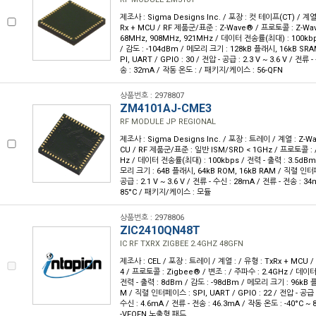
제조사 : Sigma Designs Inc. / 포장 : 컷 테이프(CT) / 계열 
Rx + MCU / RF 제품군/표준 : Z-Wave® / 프로토콜 : Z-Wav
68MHz, 908MHz, 921MHz / 데이터 전송률(최대) : 100kbp
/ 감도 : -104dBm / 메모리 크기 : 128kB 플래시, 16kB SR
PI, UART / GPIO : 30 / 전압 - 공급 : 2.3 V ~ 3.6 V / 전류
송 : 32mA / 작동 온도 : / 패키지/케이스 : 56-QFN
상품번호 : 2978807
ZM4101AJ-CME3
RF MODULE JP REGIONAL
제조사 : Sigma Designs Inc. / 포장 : 트레이 / 계열 : Z-Wa
CU / RF 제품군/표준 : 일반 ISM/SRD < 1GHz / 프로토콜 : /
Hz / 데이터 전송률(최대) : 100kbps / 전력 - 출력 : 3.5dBm 
모리 크기 : 64B 플래시, 64kB ROM, 16kB RAM / 직렬 인터페이
공급 : 2.1 V ~ 3.6 V / 전류 - 수신 : 28mA / 전류 - 전송 : 3
85°C / 패키지/케이스 : 모듈
상품번호 : 2978806
ZIC2410QN48T
IC RF TXRX ZIGBEE 2.4GHZ 48GFN
제조사 : CEL / 포장 : 트레이 / 계열 : / 유형 : TxRx + MCU /
4 / 프로토콜 : Zigbee® / 변조 : / 주파수 : 2.4GHz / 데이
전력 - 출력 : 8dBm / 감도 : -98dBm / 메모리 크기 : 96kB 
M / 직렬 인터페이스 : SPI, UART / GPIO : 22 / 전압 - 공급 : 
수신 : 4.6mA / 전류 - 전송 : 46.3mA / 작동 온도 : -40°C ~
-VFQFN 노출형 패드