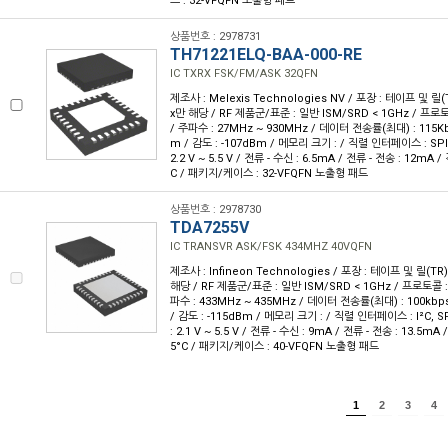
스 : 32-VFQFN 노출형 패드
상품번호 : 2978731
TH71221ELQ-BAA-000-RE
IC TXRX FSK/FM/ASK 32QFN
제조사 : Melexis Technologies NV / 포장 : 테이프 및 릴(TR
x만 해당 / RF 제품군/표준 : 일반 ISM/SRD < 1GHz / 프로토콜 
/ 주파수 : 27MHz ~ 930MHz / 데이터 전송률(최대) : 115Kbp
m / 감도 : -107dBm / 메모리 크기 : / 직렬 인터페이스 : SPI /
2.2 V ~ 5.5 V / 전류 - 수신 : 6.5mA / 전류 - 전송 : 12mA /
C / 패키지/케이스 : 32-VFQFN 노출형 패드
상품번호 : 2978730
TDA7255V
IC TRANSVR ASK/FSK 434MHZ 40VQFN
제조사 : Infineon Technologies / 포장 : 테이프 및 릴(TR) 
해당 / RF 제품군/표준 : 일반 ISM/SRD < 1GHz / 프로토콜 : /
파수 : 433MHz ~ 435MHz / 데이터 전송률(최대) : 100kbps
/ 감도 : -115dBm / 메모리 크기 : / 직렬 인터페이스 : I²C, SPI
: 2.1 V ~ 5.5 V / 전류 - 수신 : 9mA / 전류 - 전송 : 13.5mA 
5°C / 패키지/케이스 : 40-VFQFN 노출형 패드
1
2
3
4