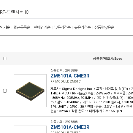
RF-트랜시버 IC
인기순
최근등록순
판매인기순
낮은가격순
높은가격순
상품평많은순
|
|
|
|
|
상품명/제조사/Spec
상품번호 : 2978809
ZM5101A-CME3R
RF MODULE ZM5101
제조사 : Sigma Designs Inc. / 포장 : 테이프 및 릴(TR) / 
TxRx + MCU / RF 제품군/표준 : Z-Wave® / 프로토콜 : Z-
: 868MHz, 908MHz, 921MHz / 데이터 전송률(최대) : 100k
m / 감도 : -104dBm / 메모리 크기 : 128kB 플래시, 16kB
SPI, UART / GPIO : 30 / 전압 - 공급 : 2.3 V ~ 3.6 V / 전
전송 : 32mA / 작동 온도 : / 패키지/케이스 : 56-QFN
상품번호 : 2978808
ZM5101A-CME3R
RF MODULE ZM5101