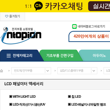
>
반도체/전자부품
>
LED/디스플레이 부품
>
L
LCD 패널미터 액세서리
▣ WITH LIGHT LED
▣ 칩 LED
▣ LED-직외선/가시광선/UV
▣ LED-패널지시/파일럿 램프