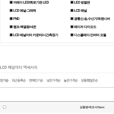
▣ 어레이 LED/회로기판 LED
▣ LED 방열판
▣ LCD 패널-그래픽
▣ LCD 패널
▣ FND
▣ 광통신-송,수신기/트랜시버
▣ 램프-백열등/네온
▣ 레이저 다이오드
▣ LCD 패널미터 카운터/시간측정기
▣ 디스플레이-인버터 모듈
LCD 패널미터 액세서리
인기순
최근등록순
판매인기순
낮은가격순
높은가격순
상품평많은순
|
|
|
|
|
상품명/제조사/Spec