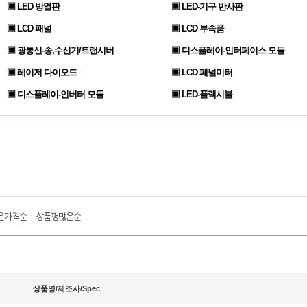
▣ LED 방열판
▣ LED-기구 반사판
▣ LCD 패널
▣ LCD 부속품
▣ 광통신-송,수신기/트랜시버
▣ 디스플레이-인터페이스 모듈
▣ 레이저 다이오드
▣ LCD 패널미터
▣ 디스플레이-인버터 모듈
▣ LED-플렉시블
은가격순
상품평많은순
|
상품명/제조사/Spec