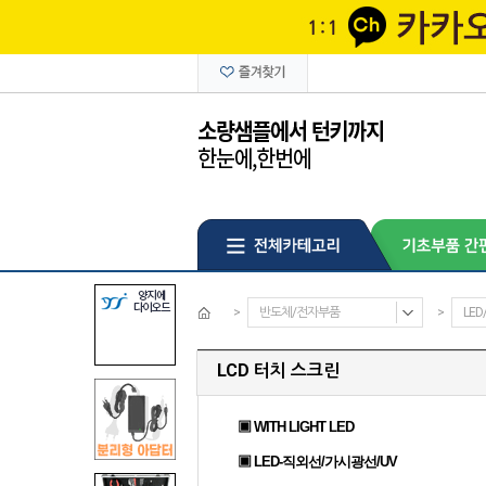
>
반도체/전자부품
>
LE
LCD 터치 스크린
▣ WITH LIGHT LED
▣ LED-직외선/가시광선/UV