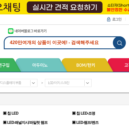
D/디스플레이 부품
>
LCD 터치 스크린
▣ 칩 LED
▣ 칩 LED-조명
▣ LED-패널지시/파일럿 램프
▣ LED-램프/렌즈