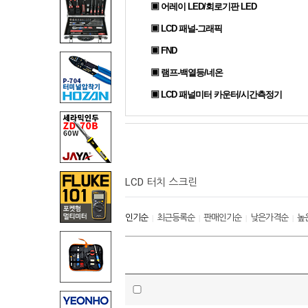
▣ 어레이 LED/회로기판 LED
▣ LCD 패널-그래픽
▣ FND
▣ 램프-백열등/네온
▣ LCD 패널미터 카운터/시간측정기
LCD 터치 스크린
인기순
최근등록순
판매인기순
낮은가격순
높
|
|
|
|