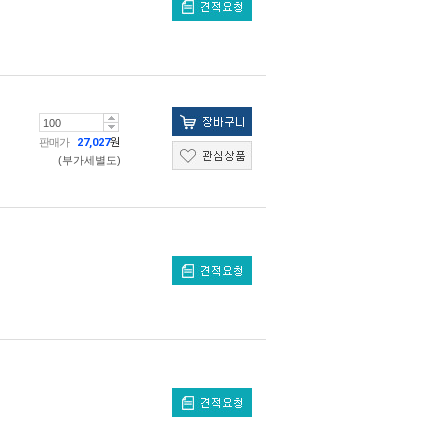
판매가
27,027
원
(부가세별도)