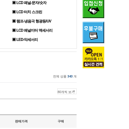
▣ LCD 패널-문자/숫자
▣ LCD 터치 스크린
▣ 램프-냉음극 형광등/UV
▣ LCD 패널미터 액세서리
▣ LED-악세서리
전체 상품
343
개
판매가격
구매