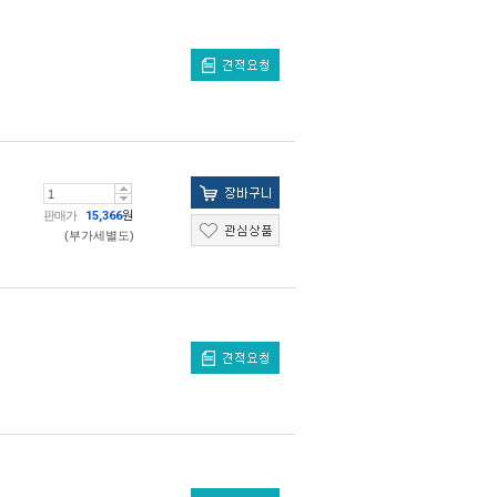
판매가
15,366
원
(부가세별도)