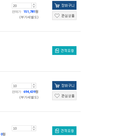
판매가
151,781
원
(부가세별도)
판매가
694,439
원
(부가세별도)
0
원