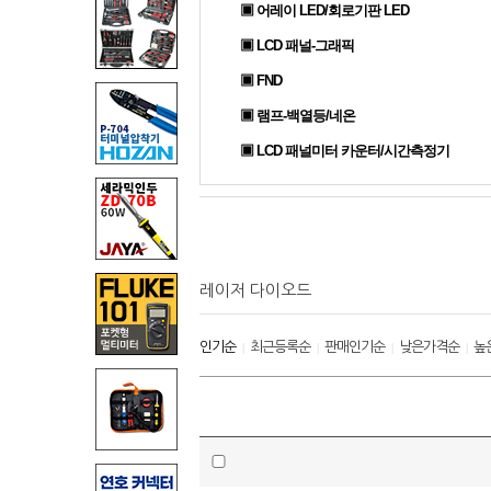
▣ 어레이 LED/회로기판 LED
▣ LCD 패널-그래픽
▣ FND
▣ 램프-백열등/네온
▣ LCD 패널미터 카운터/시간측정기
레이저 다이오드
인기순
최근등록순
판매인기순
낮은가격순
높
|
|
|
|