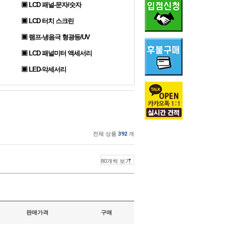
▣ LCD 패널-문자/숫자
▣ LCD 터치 스크린
▣ 램프-냉음극 형광등/UV
▣ LCD 패널미터 액세서리
▣ LED-악세서리
전체 상품
392
개
판매가격
구매