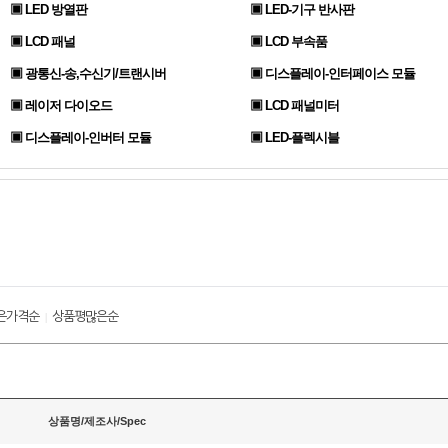
▣ LED 방열판
▣ LED-기구 반사판
▣ LCD 패널
▣ LCD 부속품
▣ 광통신-송,수신기/트랜시버
▣ 디스플레이-인터페이스 모듈
▣ 레이저 다이오드
▣ LCD 패널미터
▣ 디스플레이-인버터 모듈
▣ LED-플렉시블
은가격순
상품평많은순
|
상품명/제조사/Spec