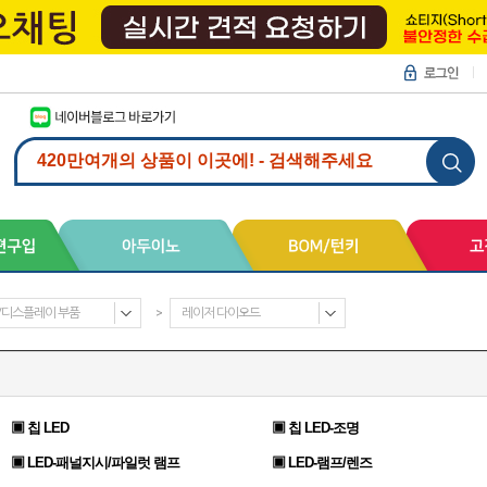
D/디스플레이 부품
>
레이저 다이오드
▣ 칩 LED
▣ 칩 LED-조명
▣ LED-패널지시/파일럿 램프
▣ LED-램프/렌즈