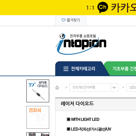
>
반도체/전자부품
>
LE
레이저 다이오드
▣ WITH LIGHT LED
▣ LED-직외선/가시광선/UV