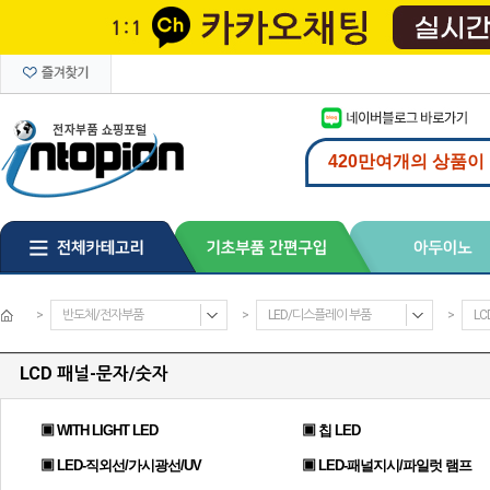
>
반도체/전자부품
>
LED/디스플레이 부품
>
LC
LCD 패널-문자/숫자
▣ WITH LIGHT LED
▣ 칩 LED
▣ LED-직외선/가시광선/UV
▣ LED-패널지시/파일럿 램프