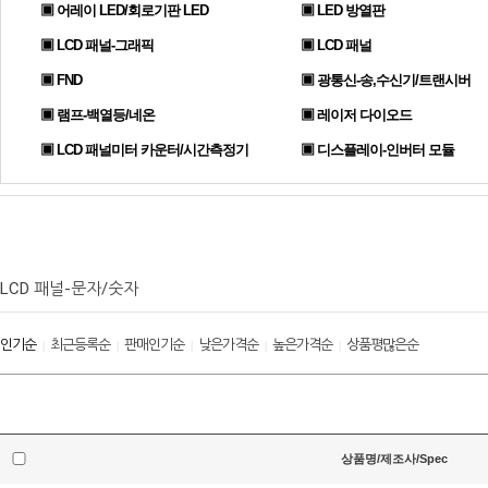
▣ 어레이 LED/회로기판 LED
▣ LED 방열판
▣ LCD 패널-그래픽
▣ LCD 패널
▣ FND
▣ 광통신-송,수신기/트랜시버
▣ 램프-백열등/네온
▣ 레이저 다이오드
▣ LCD 패널미터 카운터/시간측정기
▣ 디스플레이-인버터 모듈
LCD 패널-문자/숫자
인기순
최근등록순
판매인기순
낮은가격순
높은가격순
상품평많은순
|
|
|
|
|
상품명/제조사/Spec