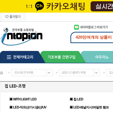
>
반도체/전자부품
>
LED/디스플레이 부품
>
칩 
칩 LED-조명
▣ WITH LIGHT LED
▣ 칩 LED
▣ LED-직외선/가시광선/UV
▣ LED-패널지시/파일럿 램프