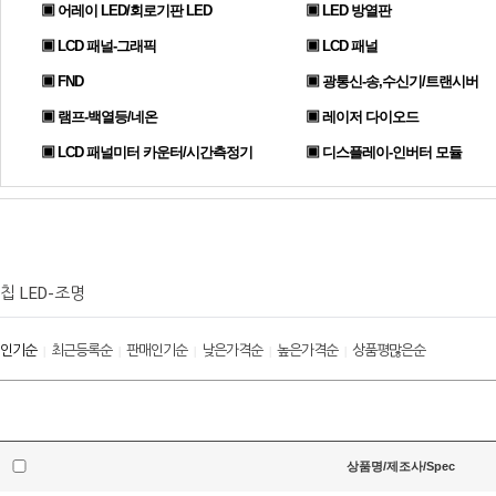
▣ 어레이 LED/회로기판 LED
▣ LED 방열판
▣ LCD 패널-그래픽
▣ LCD 패널
▣ FND
▣ 광통신-송,수신기/트랜시버
▣ 램프-백열등/네온
▣ 레이저 다이오드
▣ LCD 패널미터 카운터/시간측정기
▣ 디스플레이-인버터 모듈
칩 LED-조명
인기순
최근등록순
판매인기순
낮은가격순
높은가격순
상품평많은순
|
|
|
|
|
상품명/제조사/Spec