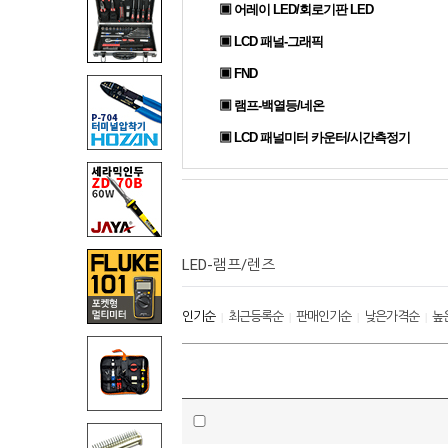
▣ 어레이 LED/회로기판 LED
▣ LCD 패널-그래픽
▣ FND
▣ 램프-백열등/네온
▣ LCD 패널미터 카운터/시간측정기
LED-램프/렌즈
인기순
최근등록순
판매인기순
낮은가격순
높
|
|
|
|