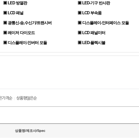
▣ LED 방열판
▣ LED-기구 반사판
▣ LCD 패널
▣ LCD 부속품
▣ 광통신-송,수신기/트랜시버
▣ 디스플레이-인터페이스 모듈
▣ 레이저 다이오드
▣ LCD 패널미터
▣ 디스플레이-인버터 모듈
▣ LED-플렉시블
은가격순
상품평많은순
|
상품명/제조사/Spec