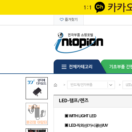
>
반도체/전자부품
>
LE
LED-램프/렌즈
▣ WITH LIGHT LED
▣ LED-직외선/가시광선/UV