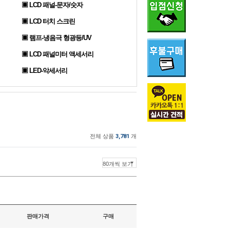
▣ LCD 패널-문자/숫자
▣ LCD 터치 스크린
▣ 램프-냉음극 형광등/UV
▣ LCD 패널미터 액세서리
▣ LED-악세서리
전체 상품
3,781
개
판매가격
구매