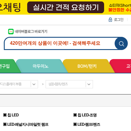
D/디스플레이 부품
>
LED-램프/렌즈
▣ 칩 LED
▣ 칩 LED-조명
▣ LED-패널지시/파일럿 램프
▣ LED-램프/렌즈