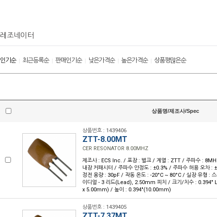
레조네이터
인기순
최근등록순
판매인기순
낮은가격순
높은가격순
상품평많은순
|
|
|
|
|
상품명/제조사/Spec
상품번호 : 1439406
ZTT-8.00MT
CER RESONATOR 8.00MHZ
제조사 : ECS Inc. / 포장 : 벌크 / 계열 : ZTT / 주파수 : 8MH
내장 커패시터 / 주파수 안정도 : ±0.3% / 주파수 허용 오차 : ±0
정전 용량 : 30pF / 작동 온도 : -20°C ~ 80°C / 실장 유형 
이디얼 - 3 리드(Lead), 2.50mm 피치 / 크기/치수 : 0.394" L
x 5.00mm) / 높이 : 0.394"(10.00mm)
상품번호 : 1439405
ZTT-7.37MT