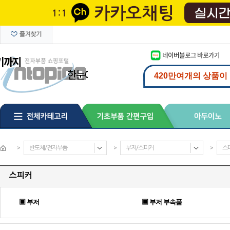
>
반도체/전자부품
>
부저/스피커
>
스
스피커
▣ 부저
▣ 부저 부속품