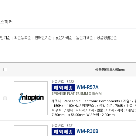
스피커
인기순
최근등록순
판매인기순
낮은가격순
높은가격순
상품평많은순
|
|
|
|
|
상품명/제조사/Spec
상품번호 : 5222
WM-R57A
SPEAKER FLAT 57.5MM X 56MM
제조사 : Panasonic Electronic Components / 계열 :
: 150Hz ~ 100kHz / 임피던스 : / 음압 수준 : 70dB / 전력 - 
트 위치 : / 형태 : 직사각 / 소재 - 원뿔 : / 소재 - 자석 : / 종단
7.50mm L x 56.00mm W / 높이 : 2.00mm
상품번호 : 5221
WM-R30B