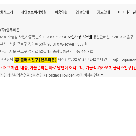
(주)인투피온
대표:소영삼 사업자등록번호:113-86-29364
[사업자정보확인]
통신판매신고:2015-서울구로-
본사 : 서울 구로구 경인로 53길 90 STX W-Tower 1307호
매장 : 서울 구로구 경인로 53길 15 중앙유통단지 다동 4403호
고객상담
팩스번호: 02-6124-4242 이메일: info@intopion.
* 재고 확인, 배송, 기술문의는 바로 답변이 어려우니, 가급적 카카오톡 플러스친구 [
개인정보관리책임자 : 이성민 / Hosting Provider : ㈜가비아씨엔에
스