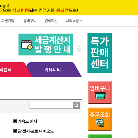
▣ 가속도 센서
▣ 광 센서-포토 다이오드