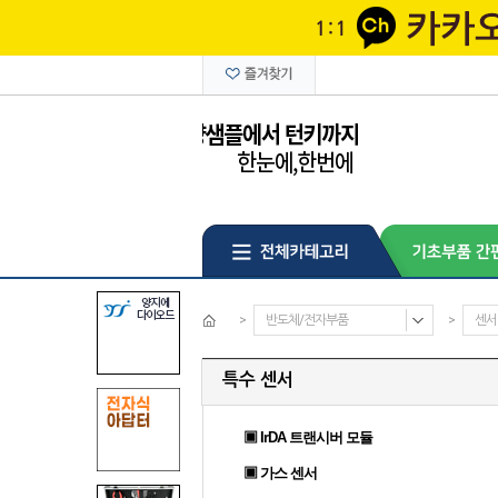
>
반도체/전자부품
>
센서
특수 센서
▣ IrDA 트랜시버 모듈
▣ 가스 센서