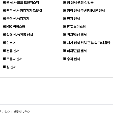
▣ 광 센서-포토 트랜지스터
▣ 광 센서-광전,산업용
▣ 광학 센서-광감지기-CdS 셀
▣ 광학 센서-주변광,IR,UV 센서
▣ 동작 센서/감지기
▣ 먼지 센서
▣ NTC 써미스터
▣ PTC 써미스터
▣ 압력 센서/진동 센서
▣ 위치/모션 센서
▣ 인코더
▣ 자기 센서-위치/근접/속도/나침반
▣ 전류 센서
▣ 터치/근접 센서
▣ 초음파 센서
▣ 충격 센서
▣ 힘 센서
은가격순
상품평많은순
|