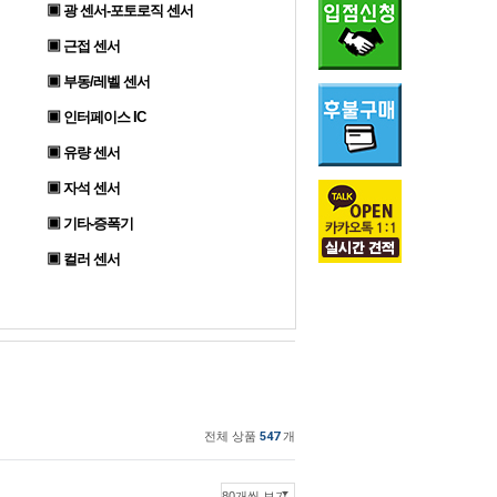
▣ 광 센서-포토로직 센서
▣ 근접 센서
▣ 부동/레벨 센서
▣ 인터페이스 IC
▣ 유량 센서
▣ 자석 센서
▣ 기타-증폭기
▣ 컬러 센서
전체 상품
547
개