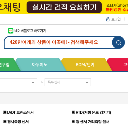
>
특수 센서
▣ LVDT 트랜스듀서
▣ RTD (저항 온도 감지기)
▣ 경사측정 센서
▣ 광 센서-거리측정 센서