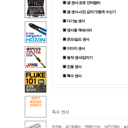
▣ 광 센서-포토 인터럽터
▣ 광 센서-사진 감지기/원격 수신기
▣ 다기능 센서
▣ 센서용 액세서리
▣ 온도/습도 센서
▣ 이미지 센서
▣ 동작 센서/감지기
▣ 진동 센서
▣ 특수 센서
특수 센서
인기순
최근등록순
판매인기순
낮은가격순
높
|
|
|
|