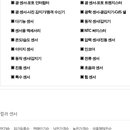
▣ 광 센서-포토 인터럽터
▣ 광 센서-포토 트랜지스터
▣ 광 센서-사진 감지기/원격 수신기
▣ 광학 센서-광감지기-CdS 셀
▣ 다기능 센서
▣ 동작 센서/감지기
▣ 센서용 액세서리
▣ NTC 써미스터
▣ 온도/습도 센서
▣ 압력 센서/진동 센서
▣ 이미지 센서
▣ 인코더
▣ 동작 센서/감지기
▣ 전류 센서
▣ 진동 센서
▣ 초음파 센서
▣ 특수 센서
▣ 힘 센서
컬러 센서
인기순
최근등록순
판매인기순
낮은가격순
높은가격순
상품평많은순
|
|
|
|
|