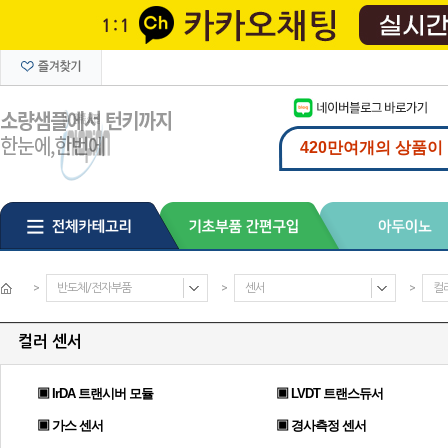
>
반도체/전자부품
>
센서
>
컬
컬러 센서
▣ IrDA 트랜시버 모듈
▣ LVDT 트랜스듀서
▣ 가스 센서
▣ 경사측정 센서