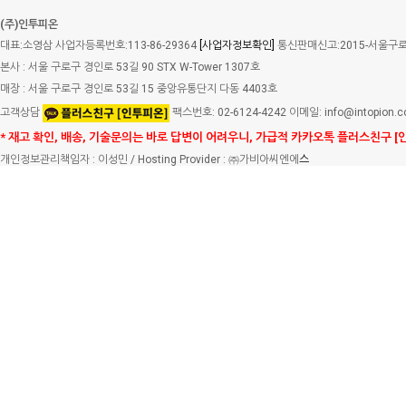
(주)인투피온
대표:소영삼 사업자등록번호:113-86-29364
[사업자정보확인]
통신판매신고:2015-서울구로-
본사 : 서울 구로구 경인로 53길 90 STX W-Tower 1307호
매장 : 서울 구로구 경인로 53길 15 중앙유통단지 다동 4403호
고객상담
팩스번호: 02-6124-4242 이메일: info@intopion.
* 재고 확인, 배송, 기술문의는 바로 답변이 어려우니, 가급적 카카오톡 플러스친구 [
개인정보관리책임자 : 이성민 / Hosting Provider : ㈜가비아씨엔에
스