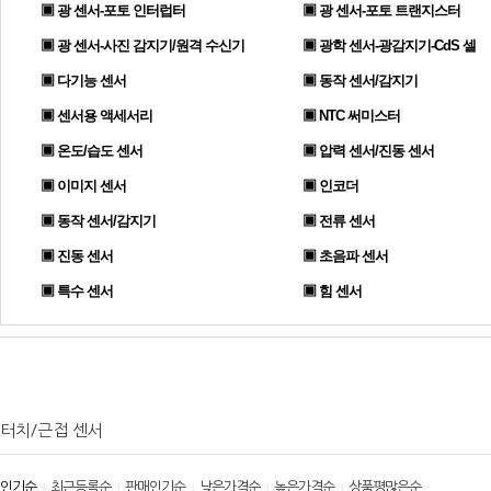
▣ 광 센서-포토 인터럽터
▣ 광 센서-포토 트랜지스터
▣ 광 센서-사진 감지기/원격 수신기
▣ 광학 센서-광감지기-CdS 셀
▣ 다기능 센서
▣ 동작 센서/감지기
▣ 센서용 액세서리
▣ NTC 써미스터
▣ 온도/습도 센서
▣ 압력 센서/진동 센서
▣ 이미지 센서
▣ 인코더
▣ 동작 센서/감지기
▣ 전류 센서
▣ 진동 센서
▣ 초음파 센서
▣ 특수 센서
▣ 힘 센서
터치/근접 센서
인기순
최근등록순
판매인기순
낮은가격순
높은가격순
상품평많은순
|
|
|
|
|