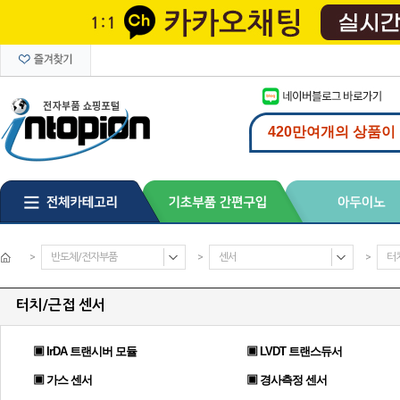
>
반도체/전자부품
>
센서
>
터
터치/근접 센서
▣ IrDA 트랜시버 모듈
▣ LVDT 트랜스듀서
▣ 가스 센서
▣ 경사측정 센서