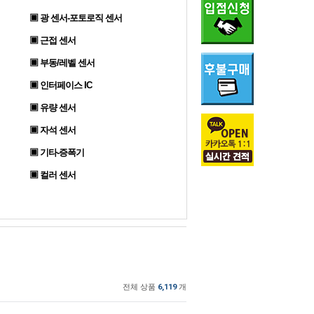
▣ 광 센서-포토로직 센서
▣ 근접 센서
▣ 부동/레벨 센서
▣ 인터페이스 IC
▣ 유량 센서
▣ 자석 센서
▣ 기타-증폭기
▣ 컬러 센서
전체 상품
6,119
개