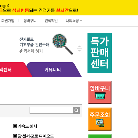
▣ 가속도 센서
▣ 광 센서-포토 다이오드