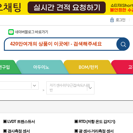
자기 센서-위치/근접/속도/나침
>
반
▣ LVDT 트랜스듀서
▣ RTD (저항 온도 감지기)
▣ 경사측정 센서
▣ 광 센서-거리측정 센서