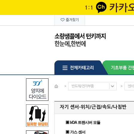
>
반도체/전자부품
>
센서
자기 센서-위치/근접/속도/나침반
▣ IrDA 트랜시버 모듈
▣ 가스 센서