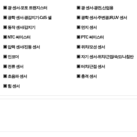
▣ 광 센서-포토 트랜지스터
▣ 광 센서-광전,산업용
▣ 광학 센서-광감지기-CdS 셀
▣ 광학 센서-주변광,IR,UV 센서
▣ 동작 센서/감지기
▣ 먼지 센서
▣ NTC 써미스터
▣ PTC 써미스터
▣ 압력 센서/진동 센서
▣ 위치/모션 센서
▣ 인코더
▣ 자기 센서-위치/근접/속도/나침반
▣ 전류 센서
▣ 터치/근접 센서
▣ 초음파 센서
▣ 충격 센서
▣ 힘 센서